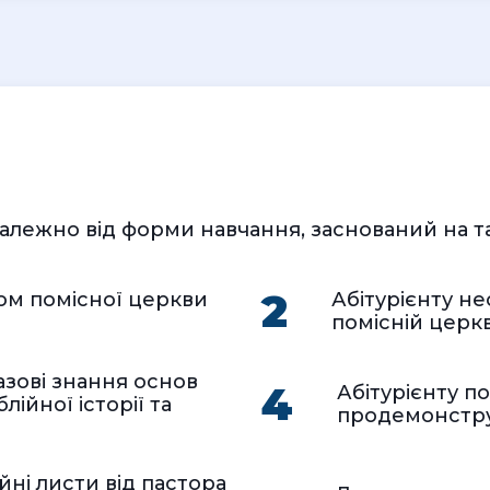
алежно від форми навчання, заснований на та
2
ом помісної церкви
Абітурієнту не
помісній церкв
азові знання основ
4
Абітурієнту п
лійної історії та
продемонструв
ні листи від пастора