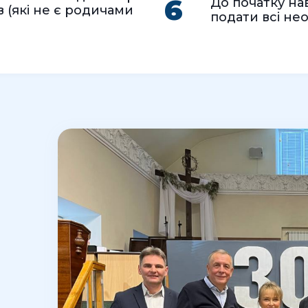
6
До початку на
в (які не є родичами
подати всі не