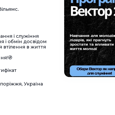
Вільямс.
чання і служіння
ня і обмін досвідом
я втілення в життя
ня!🧭
ифікат
апоріжжя, Україна