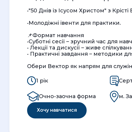
•"50 Днів із Ісусом Христом" з Крісті 
•Молодіжні івенти для практики.
📌Формат навчання
•Суботні сесії – зручний час для нав
• Лекції та дискусії – живе спілкуван
• Практичні завдання – методики дл
Обери Вектор як напрям для служін
1 рік
Серт
Очно-заочна форма
м. З
Хочу навчатися