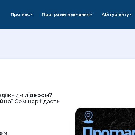
Про нас
Програми навчання
Абітурієнту
одіжним лідером?
йної Семінарії дасть
ем.