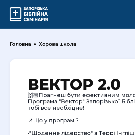
Головна
Хорова школа
ВЕКТОР 2.0
🙌🏼Прагнеш бути ефективним мол
Програма "Вектор" Запорізької Біблі
тобі все необхідне!
📌Що у програмі?
•"Щоденне лідерство" з Террі Інгліш