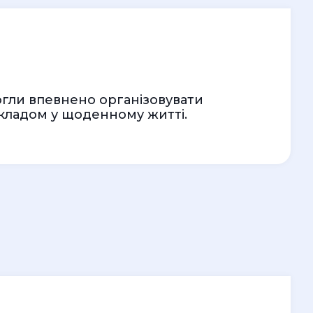
огли впевнено організовувати
икладом у щоденному житті.